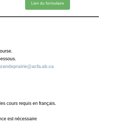
Lien du formulaire
ourse.
dessous.
grandeprairie@acfa.ab.ca
es cours requis en français.
ence est nécessaire